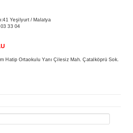
o:41 Yeşilyurt / Malatya
803 33 04
LU
m Hatip Ortaokulu Yanı Çilesiz Mah. Çatalköprü Sok.