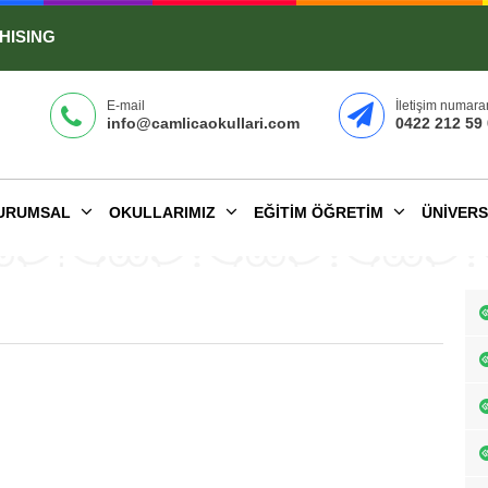
HISING
E-mail
İletişim numar
info@camlicaokullari.com
0422 212 59
URUMSAL
OKULLARIMIZ
EĞITIM ÖĞRETIM
ÜNIVERS