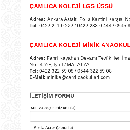
ÇAMLICA KOLEJİ LGS ÜSSÜ
Adres
: Ankara Asfaltı Polis Kantini Karşısı N
Tel:
0422 211 0 222 / 0422 238 0 444 / 0545 
ÇAMLICA KOLEJİ MİNİK ANAOKU
Adres:
Fahri Kayahan Devamı Tevfik İleri İma
No 14 Yeşilyurt / MALATYA
Tel:
0422 322 59 08 / 0544 322 59 08
E-Mail:
minika@camlicaokullari.com
İLETİŞİM FORMU
İsim ve Soyisim
(Zorunlu)
E-Posta Adresi
(Zorunlu)